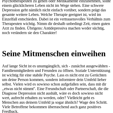
Psychotherapeuten zu gehen oder Medikamente einzunehmen, sollte
einem glücklicheren Leben nicht im Wege stehen. Eine schwere
Depression geht nämlich nicht einfach vorüber, sondern prägt das
gesamte weitere Leben. Welche Therapie geeignet ist, wird im
Einzelfall entschieden. Dabei ist ein vertrauensvolles Verhältnis zum
Therapeuten wichtig. Nimm dir deshalb unbedingt Zeit, einen guten
Arzt zu finden. Übrigens: Antidepressiva machen weder süchtig,
noch verändern sie den Charakter!
Seine Mitmenschen einweihen
Auf lange Sicht ist es unumgänglich, sich - zunächst ausgewählten -
Familienmitgliedern und Freunden zu öffnen. Soziale Unterstützung
ist wichtig für eine stabile Psyche. Lass es nicht erst zu Gerüchten
um deine Person kommen, sondern informiere dein Umfeld lieber
selbst. Vielen wird es sowieso schon aufgefallen sein, dass mit dir
,,etwas nicht stimmt''. Eine Freundschaft oder Partnerschaft, die die
Diagnose Depression nicht aushält, wäre es doch sowieso nicht
wert, aufrecht erhalten zu werden, oder? Vielleicht geht es
Menschen aus deinem Umfeld ja sogar ähnlich? Wage den Schritt.
Viele Betroffene bekommen überraschend auch ganz positives
Feedback.