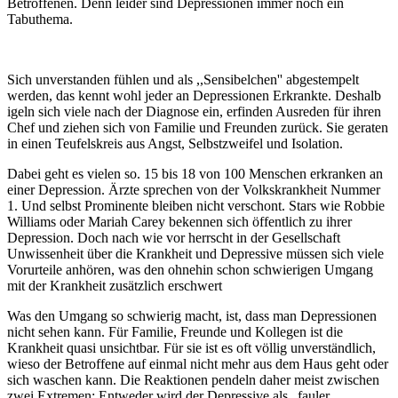
Betroffenen. Denn leider sind Depressionen immer noch ein
Tabuthema.
Sich unverstanden fühlen und als ,,Sensibelchen'' abgestempelt
werden, das kennt wohl jeder an Depressionen Erkrankte. Deshalb
igeln sich viele nach der Diagnose ein, erfinden Ausreden für ihren
Chef und ziehen sich von Familie und Freunden zurück. Sie geraten
in einen Teufelskreis aus Angst, Selbstzweifel und Isolation.
Dabei geht es vielen so. 15 bis 18 von 100 Menschen erkranken an
einer Depression. Ärzte sprechen von der Volkskrankheit Nummer
1. Und selbst Prominente bleiben nicht verschont. Stars wie Robbie
Williams oder Mariah Carey bekennen sich öffentlich zu ihrer
Depression. Doch nach wie vor herrscht in der Gesellschaft
Unwissenheit über die Krankheit und Depressive müssen sich viele
Vorurteile anhören, was den ohnehin schon schwierigen Umgang
mit der Krankheit zusätzlich erschwert
Was den Umgang so schwierig macht, ist, dass man Depressionen
nicht sehen kann. Für Familie, Freunde und Kollegen ist die
Krankheit quasi unsichtbar. Für sie ist es oft völlig unverständlich,
wieso der Betroffene auf einmal nicht mehr aus dem Haus geht oder
sich waschen kann. Die Reaktionen pendeln daher meist zwischen
zwei Extremen: Entweder wird der Depressive als „fauler