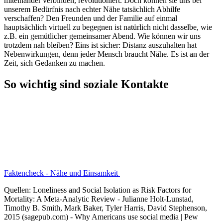
miteinander verbinden, revolutioniert. Doch können sie uns bei
unserem Bedürfnis nach echter Nähe tatsächlich Abhilfe
verschaffen? Den Freunden und der Familie auf einmal
hauptsächlich virtuell zu begegnen ist natürlich nicht dasselbe, wie
z.B. ein gemütlicher gemeinsamer Abend. Wie können wir uns
trotzdem nah bleiben? Eins ist sicher: Distanz auszuhalten hat
Nebenwirkungen, denn jeder Mensch braucht Nähe. Es ist an der
Zeit, sich Gedanken zu machen.
So wichtig sind soziale Kontakte
Faktencheck - Nähe und Einsamkeit
Quellen: Loneliness and Social Isolation as Risk Factors for
Mortality: A Meta-Analytic Review - Julianne Holt-Lunstad,
Timothy B. Smith, Mark Baker, Tyler Harris, David Stephenson,
2015 (sagepub.com) - Why Americans use social media | Pew