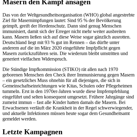
Masern den Kampf ansagen
Das von der Weltgesundheitsorganisation (WHO) global angestrebte
Ziel für Masernimpfungen lautet: Sind 95 % der Bevölkerung
geimpft, greift der Herdenschutz. Dann sind genug Menschen
immunisiert, damit sich der Erreger nicht mehr weiter ausbreiten
kann. Masern ließen sich auf diese Weise sogar gänzlich ausrotten.
Deutschland liegt mit 93 % gut im Rennen – das dürfte unter
anderem auf die im März 2020 eingeführte Impfpflicht gegen
Masern zurückzuführen sein. Die wiederum bleibt umstritten und
generiert vielfachen Widerspruch.
Die Ständige Impfkommission (STIKO) rät allen nach 1970
geborenen Menschen den Check ihrer Immunisierung gegen Masern
– ein gesetzliches Muss ohnehin für all diejenigen, die sich in
Gemeinschaftseinrichtungen wie Kitas, Schulen oder Pflegeheimen
tummeln. Erst in den 1970er-Jahren wurde diese Impfempfehlung
eingeführt und selten konsequent umgesetzt. Frühere Jahrgänge sind
zumeist immun – fast alle Kinder hatten damals die Masern. Bei
Erwachsenen verläuft die Krankheit in der Regel schwerwiegender,
und aktuelle Infektionen müssen heute sogar dem Gesundheitsamt
gemeldet werden.
Letzte Kampagnen